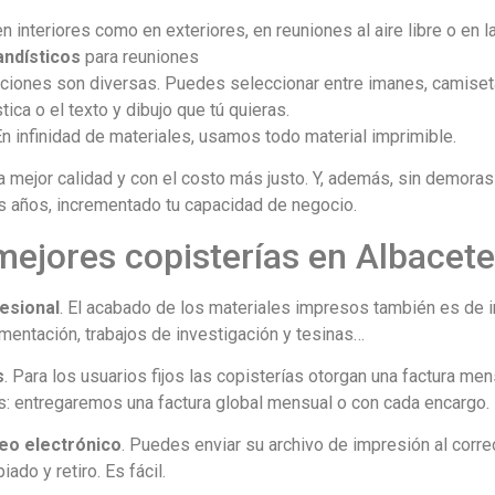
 en interiores como en exteriores, en reuniones al aire libre o en
andísticos
para reuniones
opciones son diversas. Puedes seleccionar entre imanes, camise
stica o el texto y dibujo que tú quieras.
En infinidad de materiales, usamos todo material imprimible.
 mejor calidad y con el costo más justo. Y, además, sin demoras
s años, incrementado tu capacidad de negocio.
 mejores copisterías en Albacete
esional
. El acabado de los materiales impresos también es de 
mentación, trabajos de investigación y tesinas…
s
. Para los usuarios fijos las copisterías otorgan una factura me
 entregaremos una factura global mensual o con cada encargo.
eo electrónico
. Puedes enviar su archivo de impresión al correo
ado y retiro. Es fácil.