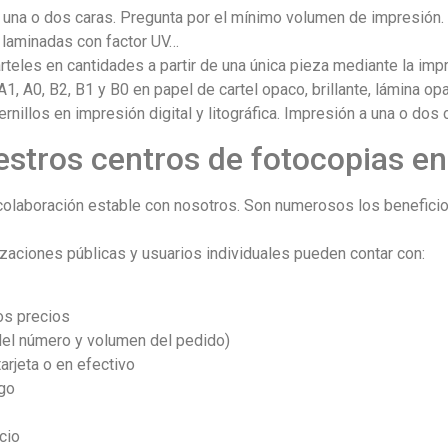
na o dos caras. Pregunta por el mínimo volumen de impresión. 
, laminadas con factor UV…
eles en cantidades a partir de una única pieza mediante la imp
, A0, B2, B1 y B0 en papel de cartel opaco, brillante, lámina opac
nillos en impresión digital y litográfica. Impresión a una o dos
stros centros de fotocopias en
laboración estable con nosotros. Son numerosos los beneficios 
izaciones públicas y usuarios individuales pueden contar con:
os precios
el número y volumen del pedido)
tarjeta o en efectivo
go
cio