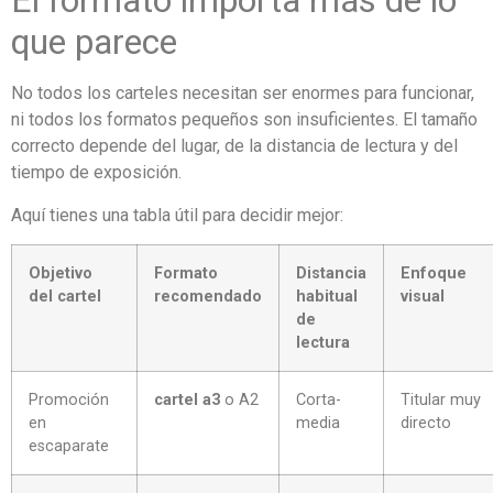
El formato importa más de lo
que parece
No todos los carteles necesitan ser enormes para funcionar,
ni todos los formatos pequeños son insuficientes. El tamaño
correcto depende del lugar, de la distancia de lectura y del
tiempo de exposición.
Aquí tienes una tabla útil para decidir mejor:
Objetivo
Formato
Distancia
Enfoque
del cartel
recomendado
habitual
visual
de
lectura
Promoción
cartel a3
o A2
Corta-
Titular muy
en
media
directo
escaparate