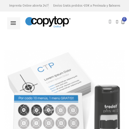
Imprenta Online abierta 24/7
Envíos Gratis pedidos +20€ a Península y Baleares