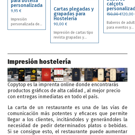
para botella
equipos, fiestas 
calçots
personalizada
celebraciones,
personaliza
Cartas plegadas y
9,95 €
publicidad, event
grapadas para
150,00 €
120,00 
Si necesitas men
Hostelería
Impresión
de 10 unidades 
Baberos de adul
90,00 €
personalizada de
clic aquí.
para eventos y
Bolsas para
fiestas
Impresión de cartas tipo
botellas de
personalizados 
revista grapadas y
algodón resistente
tu diseño,
plegadas para
de 220gr. Tote para
restaurantes o
hostelería. cartas de
botellas
empresas . Área
menú en dos medidas A4
Personalizadas,
máxima de marca
y A3. Disponibles para 8,
perfectas para
Impresión hostelería
18x23cm. Tejido no
12 y 16 páginas. Tipos de
regalar en
tejido (non wove
papel : - Cartulina de 300
celebraciones,
Medida babero:
premium. Plastificados en
promociones y
38x60cm.
mate o brillo a escoger. -
eventos.
Polyart sintético 200gr.
Copytop es la imprenta online donde encontrarás
Plástico Irrompible
productos gráficos de alta calidad , al mejor precio
resistente al agua y la
grasa.
con entregas inmediatas en todo el país.
La carta de un restaurante es una de las vías de
comunicación más potentes y eficaces que permite
llegar a los clientes, incitándoles y generándoles la
necesidad de pedir determinados platos o bebidas.
Si se consigue esto, el restaurante puede aumentar