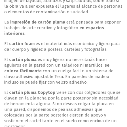
imagen de rayadas, arañazos y salpicaduras, sobre todo si
la obra va a ser expuesta el lugares al alcance de personas
o elementos de contaminación o suciedad.
La
impresión de cartón pluma
está pensada para exponer
trabajos de arte creativo y fotográfico
en espacios
interiores
.
El
cartón foam
es el material más económico y ligero para
dar cuerpo y rigidez a posters, carteles y fotografías.
El
cartón pluma
es muy ligero, no necesitarás hacer
agujeros en la pared con un taladros ni martillos,
se
coloca fácilmente
con un cuelga facil o un sistema de
clavo adhesivo ajustable Tesa. En paredes de madera
incluso se puede fijar con velcro adhesivo.
El
cartón pluma Copytop
viene con dos colgadores que se
clavan en la plancha por la parte posterior sin necesidad
de herramienta alguna. Si no deseas colgar la placa en
una pared, disponemos de peanas adhesivas que
colocadas por la parte posterior ejercen de apoyo y
sostienen el cartel tanto en el suelo como encima de un
mostrador.