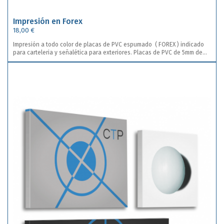
Impresión en Forex
18,00 €
Impresión a todo color de placas de PVC espumado ( FOREX ) indicado
para carteleria y señalética para exteriores. Placas de PVC de 5mm de
grosor. Impresión con tintas UV acabado mate y barniz protector.
Resistente a arañazos, rozaduras e intemperie. Duración garantizada a
la intemperie y a la luz solar.