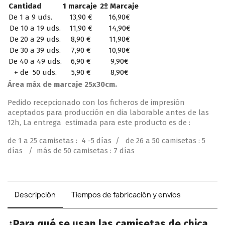
Cantidad
1 marcaje
2º Marcaje
De 1 a 9 uds.
13,90 €
16,90€
De 10 a 19 uds.
11,90 €
14,90€
De 20 a 29 uds.
8,90 €
11,90€
De 30 a 39 uds.
7,90 €
10,90€
De 40 a 49 uds.
6,90 €
9,90€
+ de 50 uds.
5,90 €
8,90€
Área máx de marcaje 25x30cm.
Pedido recepcionado con los ficheros de impresión
aceptados para producción en dia laborable antes de las
12h, La entrega estimada para este producto es de :
de 1 a 25 camisetas : 4 -5 días / de 26 a 50 camisetas : 5
días / más de 50 camisetas : 7 días
Descripción
Tiempos de fabricación y envíos
¿Para qué se usan las camisetas de chica