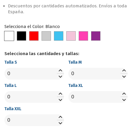
Descuentos por cantidades automatizados. Envíos a toda
España.
Selecciona el Color: Blanco
Blanco
Negro
Rojo
Gris
Turquesa
Rosa
FUCHSIA
Violeta
classic
Selecciona las cantidades y tallas:
Talla S
Talla M
keyboard_arrow_up
keyboard_arrow_up
keyboard_arrow_down
keyboard_arrow_down
Talla L
Talla XL
keyboard_arrow_up
keyboard_arrow_up
keyboard_arrow_down
keyboard_arrow_down
Talla XXL
keyboard_arrow_up
keyboard_arrow_down