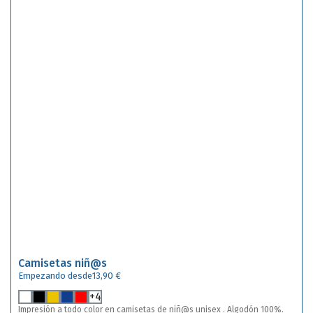
Camisetas niñ@s
Empezando desde
13,90 €
+4
Impresión a todo color en camisetas de niñ@s unisex . Algodón 100%.