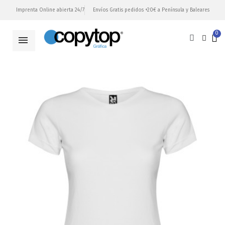
Imprenta Online abierta 24/7
Envíos Gratis pedidos +20€ a Península y Baleares