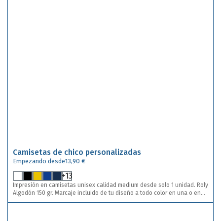
Camisetas de chico personalizadas
Empezando desde
13,90 €
+13
Impresión en camisetas unisex calidad medium desde solo 1 unidad. Roly
Algodón 150 gr. Marcaje incluido de tu diseño a todo color en una o en
dos posiciones. Descuentos por cantidades automatizados. Envíos a
toda España.