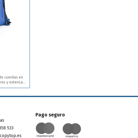
 de cuerdas en
ores y extensa
erre en color
icas y refuerzo
Pago seguro
tas
858 533
copytop.es