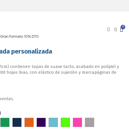
l Gran Formato 10% DTO
tada personalizada
21cm) contienen tapas de suave tacto, acabado en polipiel y
00 hojas lisas, con elástico de sujeción y marcapáginas de
erentes.
l
ojo
Verde
Azul
Naranja
Morado
Aqua
Verde
FUCHSIA
Plata