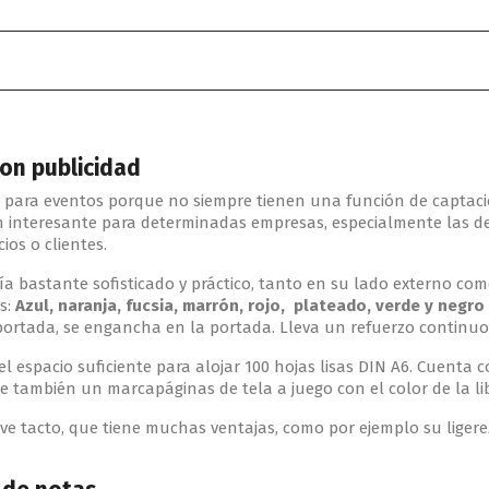
con publicidad
 para eventos porque no siempre tienen una función de captació
n interesante para determinadas empresas, especialmente las d
ios o clientes.
a bastante sofisticado y práctico, tanto en su lado externo com
es:
Azul, naranja, fucsia, marrón, rojo, plateado, verde y negro
ortada, se engancha en la portada. Lleva un refuerzo continuo
el espacio suficiente para alojar 100 hojas lisas DIN A6. Cuenta
e también un marcapáginas de tela a juego con el color de la li
uave tacto, que tiene muchas ventajas, como por ejemplo su liger