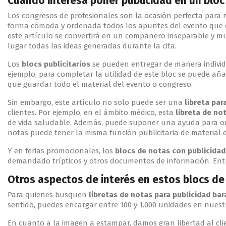
Cuándo interesa poner publicidad en un bloc
Los congresos de profesionales son la ocasión perfecta para r
forma cómoda y ordenada todos los apuntes del evento que qui
este artículo se convertirá en un compañero inseparable y mu
lugar todas las ideas generadas durante la cita.
Los
blocs publicitarios
se pueden entregar de manera individu
ejemplo, para completar la utilidad de este bloc se puede añ
que guardar todo el material del evento o congreso.
Sin embargo, este artículo no solo puede ser una
libreta pa
clientes. Por ejemplo, en el ámbito médico, esta
libreta de no
de vida saludable. Además, puede suponer una ayuda para org
notas puede tener la misma función publicitaria de material d
Y en ferias promocionales, los
blocs de notas
con publicidad
demandado trípticos y otros documentos de información. Entre
Otros aspectos de interés en estos blocs de 
Para quienes busquen
libretas de notas para publicidad bar
sentido, puedes encargar entre 100 y 1.000 unidades en nuest
En cuanto a la imagen a estampar, damos gran libertad al clien