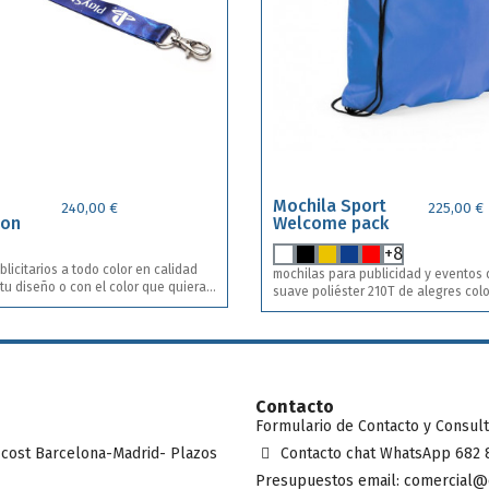
Mochila Sport
240,00 €
225,00 €
con
Welcome pack
+8
licitarios a todo color en calidad
mochilas para publicidad y eventos
 tu diseño o con el color que quieras
suave poliéster 210T de alegres col
gama de colores. Con cuerdas autoci
negro y esquinas con argollas metál
lico.
de polipiel a juego. Incluye impresión a una tinta a y
en una posición . Bolsas sport en 13 colores
diferentes.
Contacto
Formulario de Contacto y Consul
 cost Barcelona-Madrid- Plazos
Contacto chat WhatsApp 682 
Presupuestos email: comercial@