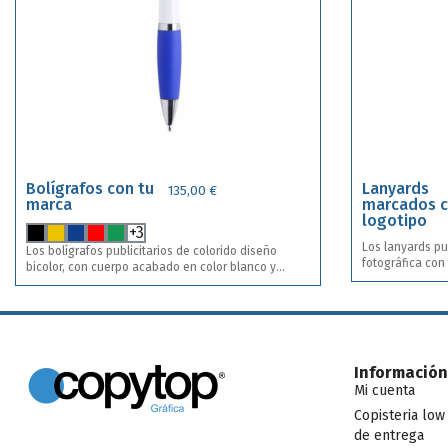
Bolígrafos con tu
Lanyards
135,00 €
marca
marcados 
logotipo
+3
Los lanyards pub
Los bolígrafos publicitarios de colorido diseño
fotográfica con
bicolor, con cuerpo acabado en color blanco y
tus lanyards. Incluye impresión en las dos tiras.
empuñadura en variada gama de llamativos colores.
Acabado satin. Ancho cinta 20 mm. Incluye
De mecanismo pulsador, con detalles cromados, clip
mosquetón metá
metálico y tinta azul. Incluye impresión a una tinta y
en una posición . Disponible en 8 colores
diferentes. Puedes combinar diferentes colores
para un mismo diseño de marcaje.
Información
Mi cuenta
Copisteria low
de entrega