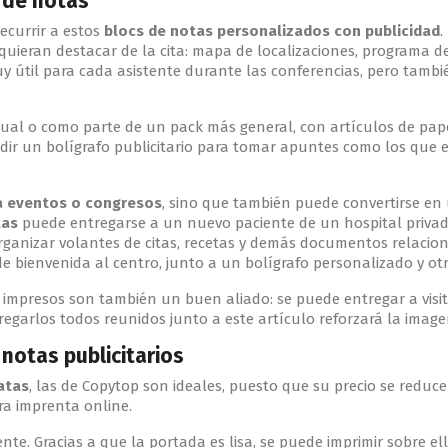
 de notas
ecurrir a estos
blocs de notas personalizados con publicidad
.
eran destacar de la cita: mapa de localizaciones, programa de c
y útil para cada asistente durante las conferencias, pero tamb
al o como parte de un pack más general, con artículos de papel
adir un bolígrafo publicitario para tomar apuntes como los que 
ra eventos o congresos
, sino que también puede convertirse en
tas
puede entregarse a un nuevo paciente de un hospital privado,
anizar volantes de citas, recetas y demás documentos relaciona
e bienvenida al centro, junto a un bolígrafo personalizado y ot
impresos son también un buen aliado: se puede entregar a vis
garlos todos reunidos junto a este artículo reforzará la image
notas publicitarios
atas
, las de Copytop son ideales, puesto que su precio se redu
ra imprenta online.
te. Gracias a que la portada es lisa, se puede imprimir sobre ell