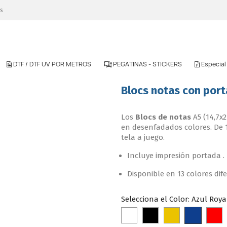
es
DTF / DTF UV POR METROS
PEGATINAS - STICKERS
Especia
Blocs notas con por
Los
Blocs de notas
A5 (14,7x
en desenfadados colores. De 1
tela a juego.
Incluye impresión portada .
Disponible en 13 colores dif
Selecciona el Color: Azul Roya
Azul
Blanco
Negro
Amarillo
R