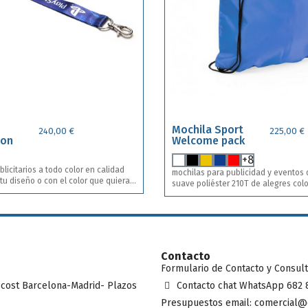
Mochila Sport
240,00 €
225,00 €
con
Welcome pack
+8
licitarios a todo color en calidad
mochilas para publicidad y eventos
 tu diseño o con el color que quieras
suave poliéster 210T de alegres col
gama de colores. Con cuerdas autoci
negro y esquinas con argollas metál
lico.
de polipiel a juego. Incluye impresión a una tinta a y
en una posición . Bolsas sport en 13 colores
diferentes.
Contacto
Formulario de Contacto y Consul
 cost Barcelona-Madrid- Plazos
Contacto chat WhatsApp 682 
Presupuestos email: comercial@