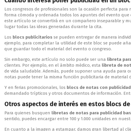
Cuándo interesa poner publicidad en un bloc
Los congresos de profesionales son la ocasión perfecta para r
forma cómoda y ordenada todos los apuntes del evento que qui
este artículo se convertirá en un compañero inseparable y mu
lugar todas las ideas generadas durante la cita.
Los
blocs publicitarios
se pueden entregar de manera individu
ejemplo, para completar la utilidad de este bloc se puede añ
que guardar todo el material del evento o congreso.
Sin embargo, este artículo no solo puede ser una
libreta pa
clientes. Por ejemplo, en el ámbito médico, esta
libreta de no
de vida saludable. Además, puede suponer una ayuda para org
notas puede tener la misma función publicitaria de material d
Y en ferias promocionales, los
blocs de notas
con publicidad
demandado trípticos y otros documentos de información. Entre
Otros aspectos de interés en estos blocs de 
Para quienes busquen
libretas de notas para publicidad bar
sentido, puedes encargar entre 100 y 1.000 unidades en nuest
En cuanto a la imagen a estampar, damos gran libertad al clien