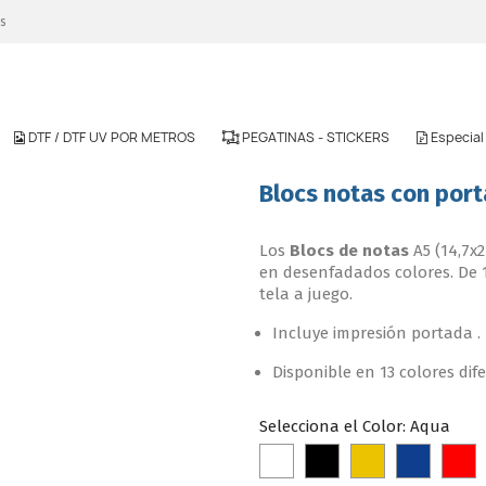
es
DTF / DTF UV POR METROS
PEGATINAS - STICKERS
Especia
Blocs notas con por
Los
Blocs de notas
A5 (14,7x
en desenfadados colores. De 1
tela a juego.
Incluye impresión portada .
Disponible en 13 colores dif
Selecciona el Color: Aqua
Blanco
Negro
Amarillo
Azul
R