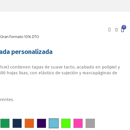
l Gran Formato 10% DTO
tada personalizada
21cm) contienen tapas de suave tacto, acabado en polipiel y
00 hojas lisas, con elástico de sujeción y marcapáginas de
erentes.
Aqua
ojo
Verde
Azul
Naranja
Morado
Verde
FUCHSIA
Plata