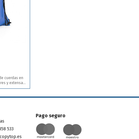
 de cuerdas en
ores y extensa
erre en color
icas y refuerzo
Pago seguro
tas
858 533
copytop.es