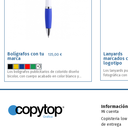
Bolígrafos con tu
Lanyards
135,00 €
marca
marcados 
logotipo
+3
Los lanyards pub
Los bolígrafos publicitarios de colorido diseño
fotográfica con
bicolor, con cuerpo acabado en color blanco y
tus lanyards. Incluye impresión en las dos tiras.
empuñadura en variada gama de llamativos colores.
Acabado satin. Ancho cinta 20 mm. Incluye
De mecanismo pulsador, con detalles cromados, clip
mosquetón metá
metálico y tinta azul. Incluye impresión a una tinta y
en una posición . Disponible en 8 colores
diferentes. Puedes combinar diferentes colores
para un mismo diseño de marcaje.
Información
Mi cuenta
Copisteria low
de entrega