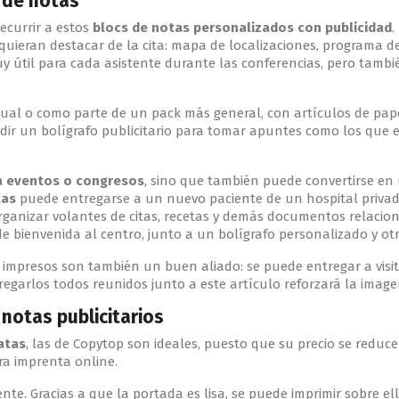
 de notas
ecurrir a estos
blocs de notas personalizados con publicidad
.
eran destacar de la cita: mapa de localizaciones, programa de c
y útil para cada asistente durante las conferencias, pero tamb
al o como parte de un pack más general, con artículos de papel
adir un bolígrafo publicitario para tomar apuntes como los que 
ra eventos o congresos
, sino que también puede convertirse en
tas
puede entregarse a un nuevo paciente de un hospital privado,
anizar volantes de citas, recetas y demás documentos relaciona
e bienvenida al centro, junto a un bolígrafo personalizado y ot
impresos son también un buen aliado: se puede entregar a vis
garlos todos reunidos junto a este artículo reforzará la image
notas publicitarios
atas
, las de Copytop son ideales, puesto que su precio se redu
ra imprenta online.
te. Gracias a que la portada es lisa, se puede imprimir sobre ell