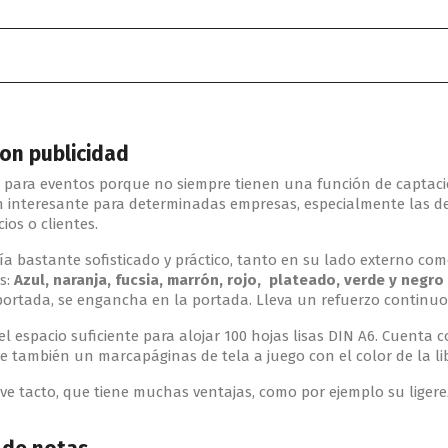
con publicidad
 para eventos porque no siempre tienen una función de captació
n interesante para determinadas empresas, especialmente las d
ios o clientes.
a bastante sofisticado y práctico, tanto en su lado externo com
es:
Azul, naranja, fucsia, marrón, rojo, plateado, verde y negro
ortada, se engancha en la portada. Lleva un refuerzo continuo
el espacio suficiente para alojar 100 hojas lisas DIN A6. Cuenta
e también un marcapáginas de tela a juego con el color de la li
uave tacto, que tiene muchas ventajas, como por ejemplo su liger