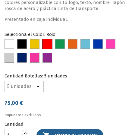
colores personalizable con tu logo, texto, nombre. Tapón
rosca de acero y práctica cinta de transporte
Presentado en caja individual.
Selecciona el Color: Rojo
Rojo
Blanco
Negro
Amarillo
Verde
Naranja
Aqua
Azul
FUCHSIA
Gris
NAVY
Rosa
Violeta
Cantidad Botellas: 5 unidades
75,00 €
Impuestos excluidos
Cantidad