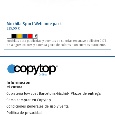
Mochila Sport Welcome pack
225,00 €
+8
mochilas para publicidad y eventos de cuerdas en suave poliéster 210T
de alegres colores y extensa gama de colores. Con cuerdas autocierre
en color negro y esquinas con argollas metálicas y refuerzo de polipiel a
juego. Incluye impresión a una tinta a y en una posición . Bolsas sport en
13 colores diferentes.
Información
Mi cuenta
Copisteria low cost Barcelona-Madrid- Plazos de entrega
Como comprar en Copytop
Condiciones generales de uso y venta
Política de privacidad