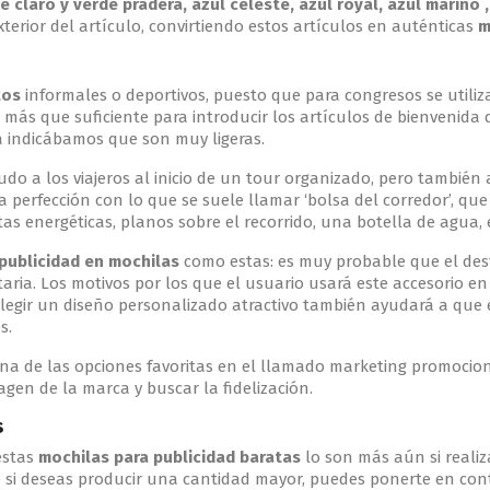
de claro y verde pradera, azul celeste, azul royal, azul marino 
xterior del artículo, convirtiendo estos artículos en auténticas
m
tos
informales o deportivos, puesto que para congresos se utiliz
o más que suficiente para introducir los artículos de bienvenida
ya indicábamos que son muy ligeras.
o a los viajeros al inicio de un tour organizado, pero también 
 perfección con lo que se suele llamar ‘bolsa del corredor’, que 
itas energéticas, planos sobre el recorrido, una botella de agua, 
publicidad en mochilas
como estas: es muy probable que el desti
aria. Los motivos por los que el usuario usará este accesorio en
Elegir un diseño personalizado atractivo también ayudará a que 
s.
una de las opciones favoritas en el llamado marketing promocio
agen de la marca y buscar la fidelización.
s
estas
mochilas para publicidad baratas
lo son más aún si realiz
ue si deseas producir una cantidad mayor, puedes ponerte en co