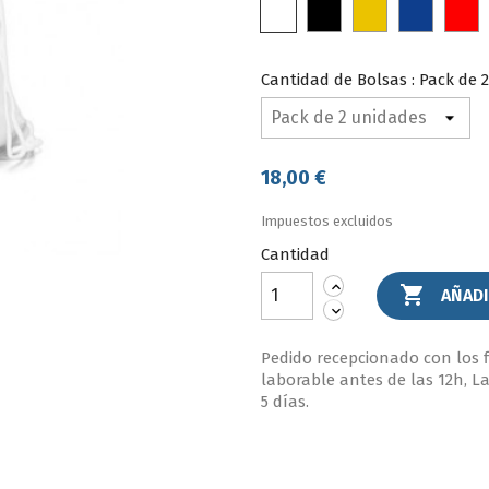
Blanco
Negro
Amarillo
Azul
R
Royal
Cantidad de Bolsas : Pack de 
18,00 €
Impuestos excluidos
Cantidad

AÑADI
Pedido recepcionado con los 
laborable antes de las 12h, L
5 días.