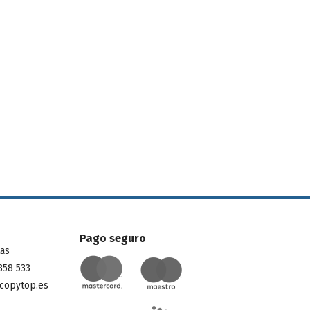
Pago seguro
tas
858 533
copytop.es