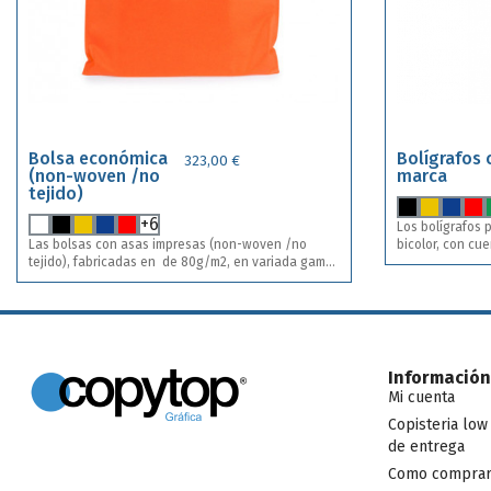
Bolsa económica
Bolígrafos 
323,00 €
(non-woven /no
marca
tejido)
+6
Los bolígrafos p
Las bolsas con asas impresas (non-woven /no
bicolor, con cu
tejido), fabricadas en de 80g/m2, en variada gama
empuñadura en 
de vivos colores. Con asas largas de 68cm y
De mecanismo pu
acabado termosellado. Resistencia hasta 5kg de
metálico y tinta azul. Incluye impresión
peso, se usan especialmente como producto
en una posición . Disponible en 8 co
promocional en eventos. Incluye impresión a una
diferentes. Puedes combinar diferentes colores
tinta y en una posición . Disponible en 11 colores
para un mismo 
diferentes.
Información
Mi cuenta
Copisteria low
de entrega
Como comprar