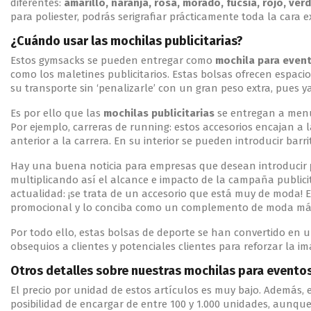
diferentes:
amarillo, naranja, rosa, morado, fucsia, rojo, ver
para poliester, podrás serigrafiar prácticamente toda la cara e
¿Cuándo usar las mochilas publicitarias?
Estos gymsacks se pueden entregar como
mochila para even
como los maletines publicitarios. Estas bolsas ofrecen espaci
su transporte sin ‘penalizarle’ con un gran peso extra, pues 
Es por ello que las
mochilas publicitarias
se entregan a menud
Por ejemplo, carreras de running: estos accesorios encajan a la
anterior a la carrera. En su interior se pueden introducir barr
Hay una buena noticia para empresas que desean introducir
multiplicando así el alcance e impacto de la campaña publicit
actualidad: ¡se trata de un accesorio que está muy de moda! 
promocional y lo conciba como un complemento de moda má
Por todo ello, estas bolsas de deporte se han convertido en 
obsequios a clientes y potenciales clientes para reforzar la im
Otros detalles sobre nuestras mochilas para evento
El precio por unidad de estos artículos es muy bajo. Además, 
posibilidad de encargar de entre 100 y 1.000 unidades, aunq