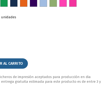
ojo
Verde
Azul
Naranja
Morado
Azul
Verde
FUCHSIA
Rosa
Marino
cielo
claro
2 unidades
R AL CARRITO
ficheros de impresión aceptados para producción en dia
a entrega gratuita estimada para este producto es de entre 3 y