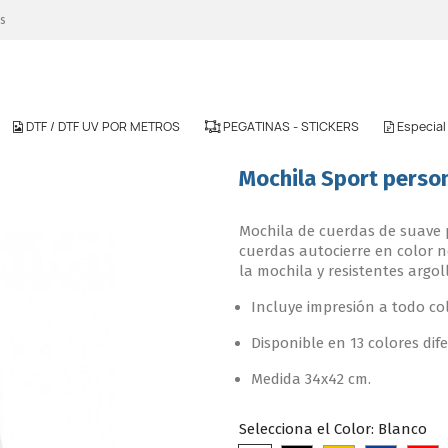
es
DTF / DTF UV POR METROS
PEGATINAS - STICKERS
Especia
Mochila Sport perso
Mochila de cuerdas de suave p
cuerdas autocierre en color n
la mochila y resistentes argol
Incluye impresión a todo col
Disponible en 13 colores dif
Medida 34x42 cm.
Selecciona el Color: Blanco