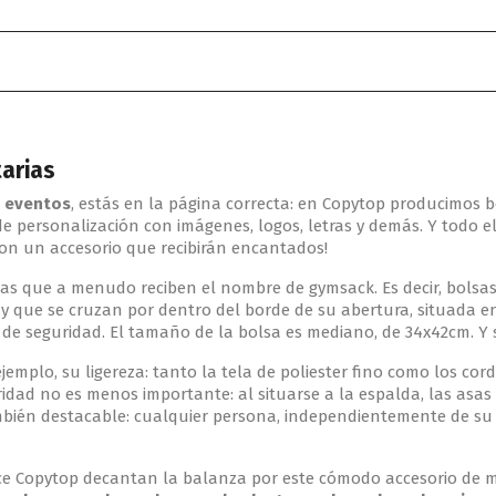
tarias
y eventos
, estás en la página correcta: en Copytop producimos
s de personalización con imágenes, logos, letras y demás. Y todo 
 con un accesorio que recibirán encantados!
 que a menudo reciben el nombre de gymsack. Es decir, bolsas de
y que se cruzan por dentro del borde de su abertura, situada en
o de seguridad. El tamaño de la bolsa es mediano, de 34x42cm. Y s
emplo, su ligereza: tanto la tela de poliester fino como los cor
uridad no es menos importante: al situarse a la espalda, las asa
mbién destacable: cualquier persona, independientemente de su e
ece Copytop decantan la balanza por este cómodo accesorio de m