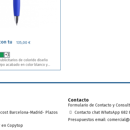
con tu
135,00 €
+3
ublicitarios de colorido diseño
erpo acabado en color blanco y
variada gama de llamativos colores.
lsador, con detalles cromados, clip
 a una tinta y
lores
diseño de marcaje.
Contacto
Formulario de Contacto y Consul
 cost Barcelona-Madrid- Plazos
Contacto chat WhatsApp 682 
Presupuestos email: comercial@
 en Copytop