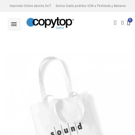
Imprenta Online abierta 24/7
Envíos Gratis pedidos +20€ a Península y Baleares